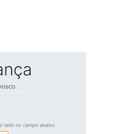
ança
nosco.
ao lado no campo abaixo