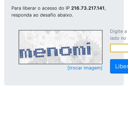
Para liberar o acesso
do IP
216.73.217.141
,
responda ao desafio abaixo.
Digite 
lado no
[trocar imagem]