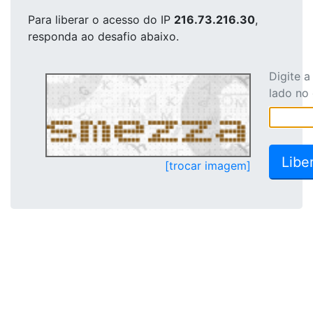
Para liberar o acesso
do IP
216.73.216.30
,
responda ao desafio abaixo.
Digite 
lado no
[trocar imagem]