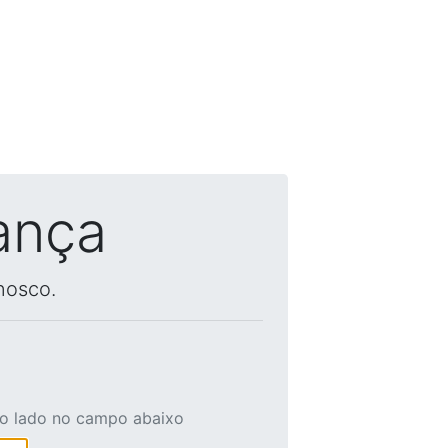
ança
nosco.
ao lado no campo abaixo