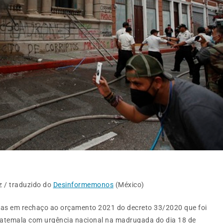
z / traduzido do
Desinformemonos
(México)
uas em rechaço ao orçamento 2021 do decreto 33/2020 que foi
atemala com urgência nacional na madrugada do dia 18 de