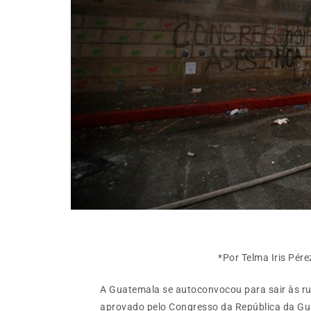
*Por Telma Iris Pére
A Guatemala se autoconvocou para sair às r
aprovado pelo Congresso da República da Gu