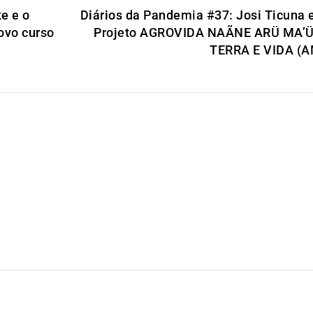
te e o
Diários da Pandemia #37: Josi Ticuna 
ovo curso
Projeto AGROVIDA NAÃNE ARÜ MA’Ü
TERRA E VIDA (A