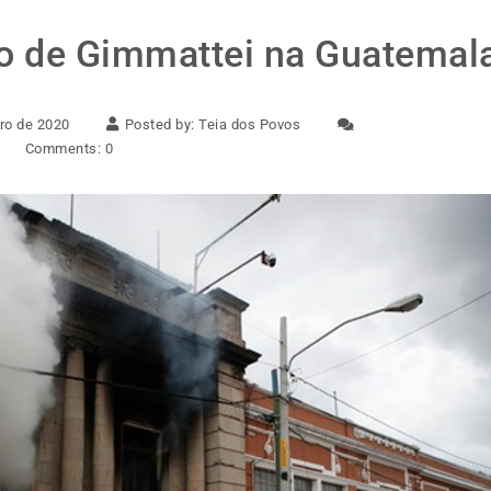
no de Gimmattei na Guatemal
ro de 2020
Posted by:
Teia dos Povos
Comments:
0