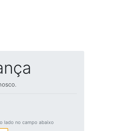
ança
nosco.
ao lado no campo abaixo